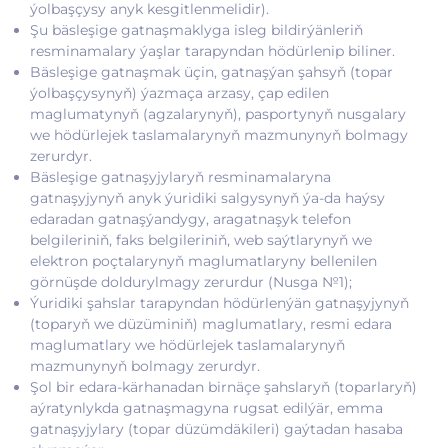
ýolbaşçysy anyk kesgitlenmelidir).
Şu bäsleşige gatnaşmaklyga isleg bildirýänleriň
resminamalary ýaşlar tarapyndan hödürlenip biliner.
Bäsleşige gatnaşmak üçin, gatnaşýan şahsyň (topar
ýolbaşçysynyň) ýazmaça arzasy, çap edilen
maglumatynyň (agzalarynyň), pasportynyň nusgalary
we hödürlejek taslamalarynyň mazmunynyň bolmagy
zerurdyr.
Bäsleşige gatnaşyjylaryň resminamalaryna
gatnaşyjynyň anyk ýuridiki salgysynyň ýa-da haýsy
edaradan gatnaşýandygy, aragatnaşyk telefon
belgileriniň, faks belgileriniň, web saýtlarynyň we
elektron poçtalarynyň maglumatlaryny bellenilen
görnüşde doldurylmagy zerurdur (Nusga №1);
Ýuridiki şahslar tarapyndan hödürlenýän gatnaşyjynyň
(toparyň we düzüminiň) maglumatlary, resmi edara
maglumatlary we hödürlejek taslamalarynyň
mazmunynyň bolmagy zerurdyr.
Şol bir edara-kärhanadan birnäçe şahslaryň (toparlaryň)
aýratynlykda gatnaşmagyna rugsat edilýär, emma
gatnaşyjylary (topar düzümdäkileri) gaýtadan hasaba