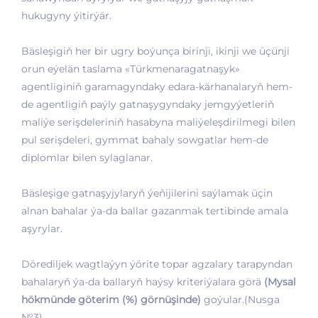
hukugyny ýitirýär.
Bäsleşigiň her bir ugry boýunça birinji, ikinji we üçünji
orun eýelän taslama «Türkmenaragatnaşyk»
agentliginiň garamagyndaky edara-kärhanalaryň hem-
de agentligiň paýly gatnaşygyndaky jemgyýetleriň
maliýe serişdeleriniň hasabyna maliýeleşdirilmegi bilen
pul serişdeleri, gymmat bahaly sowgatlar hem-de
diplomlar bilen sylaglanar.
Bäsleşige gatnaşyjylaryň ýeňijilerini saýlamak üçin
alnan bahalar ýa-da ballar gazanmak tertibinde amala
aşyrylar.
Dörediljek wagtlaýyn ýörite topar agzalary tarapyndan
bahalaryň ýa-da ballaryň haýsy kriteriýalara görä
(Mysal
hökmünde göterim (%) görnüşinde)
goýular.(Nusga
№3)