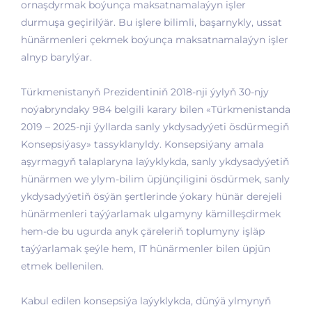
ornaşdyrmak boýunça maksatnamalaýyn işler
durmuşa geçirilýär. Bu işlere bilimli, başarnykly, ussat
hünärmenleri çekmek boýunça maksatnamalaýyn işler
alnyp barylýar.
Türkmenistanyň Prezidentiniň 2018-nji ýylyň 30-njy
noýabryndaky 984 belgili karary bilen «Türkmenistanda
2019 – 2025-nji ýyllarda sanly ykdysadyýeti ösdürmegiň
Konsepsiýasy» tassyklanyldy. Konsepsiýany amala
aşyrmagyň talaplaryna laýyklykda, sanly ykdysadyýetiň
hünärmen we ylym-bilim üpjünçiligini ösdürmek, sanly
ykdysadyýetiň ösýän şertlerinde ýokary hünär derejeli
hünärmenleri taýýarlamak ulgamyny kämilleşdirmek
hem-de bu ugurda anyk çäreleriň toplumyny işläp
taýýarlamak şeýle hem, IT hünärmenler bilen üpjün
etmek bellenilen.
Kabul edilen konsepsiýa laýyklykda, dünýä ylmynyň