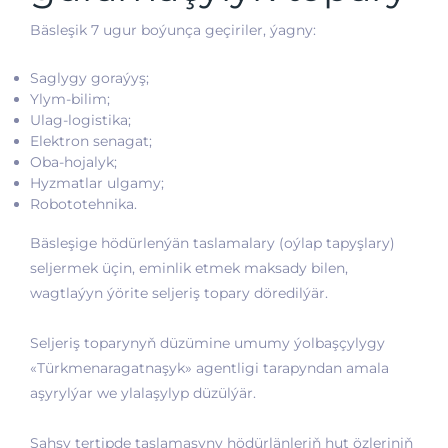
Bäsleşik 7 ugur boýunça geçiriler, ýagny:
Saglygy goraýyş;
Ylym-bilim;
Ulag-logistika;
Elektron senagat;
Oba-hojalyk;
Hyzmatlar ulgamy;
Robototehnika.
Bäsleşige hödürlenýän taslamalary (oýlap tapyşlary)
seljermek üçin, eminlik etmek maksady bilen,
wagtlaýyn ýörite seljeriş topary döredilýär.
Seljeriş toparynyň düzümine umumy ýolbaşçylygy
«Türkmenaragatnaşyk» agentligi tarapyndan amala
aşyrylýar we ylalaşylyp düzülýär.
Şahsy tertipde taslamasyny hödürlänleriň hut özleriniň