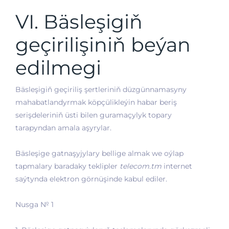
VI. Bäsleşigiň
geçirilişiniň beýan
edilmegi
Bäsleşigiň geçiriliş şertleriniň düzgünnamasyny
mahabatlandyrmak köpçülikleýin habar beriş
serişdeleriniň üsti bilen guramaçylyk topary
tarapyndan amala aşyrylar.
Bäsleşige gatnaşyjylary bellige almak we oýlap
tapmalary baradaky teklipler
telecom.tm
internet
saýtynda elektron görnüşinde kabul ediler.
Nusga № 1