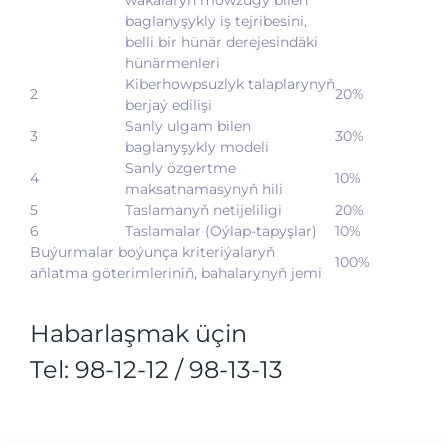
wakalaryň mowzugy bilen
baglanyşykly iş tejribesini,
belli bir hünär derejesindäki
hünärmenleri
Kiberhowpsuzlyk talaplarynyň
2
20%
berjaý edilişi
Sanly ulgam bilen
3
30%
baglanyşykly modeli
Sanly özgertme
4
10%
maksatnamasynyň hili
5
Taslamanyň netijeliligi
20%
6
Taslamalar (Oýlap-tapyşlar)
10%
Buýurmalar boýunça kriteriýalaryň
100%
aňlatma göterimleriniň, bahalarynyň jemi
Habarlaşmak üçin
Tel: 98-12-12 / 98-13-13