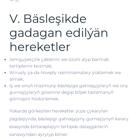
V. Bäsleşikde
gadagan edilýän
hereketler
Jemgyýetçilik çäklerini we özüňi alyp barmak
tertiplerini bozmak;
Wirusly ýa-da howply resminamalary ýüklemek we
almak;
Iş we onuň mazmuny bäsleşige gatnaşyjylaryň we ony
gurnaýjylaryň göwnine degip biljek taslamanyň
görnüşini hödürlemek.
Ýokarda görkezilen hereketler ýüze çykarylan
ýagdaýynda, bäsleşigi gatnaşyjyny gurnaýjynyň karary
esasynda birtaraplaýyn tertipde dalaşgärleriň
sanawyndan aýrylyp bilner.