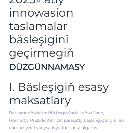
innowasion
taslamalar
bäsleşigini
geçirmegiň
DÜZGÜNNAMASY
I. Bäsleşigiň esasy
maksatlary
Berkarar döwletimiziň bagtyýarlyk döwründe,
Hormatly Prezidentimiziň parasatly başlangyçlary bilen
ýurdumyzyň ykdysadyýetine sanly ulgamy