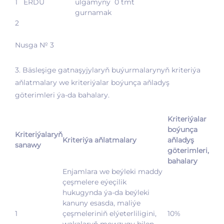
1
ERDU
ulgamyny
0 tmt
gurnamak
2
Nusga № 3
3. Bäsleşige gatnaşyjylaryň buýurmalarynyň kriteriýa
aňlatmalary we kriteriýalar boýunça aňladyş
göterimleri ýa-da bahalary.
Kriteriýalar
boýunça
Kriteriýalaryň
Kriteriýa aňlatmalary
aňladyş
sanawy
göterimleri,
bahalary
Enjamlara we beýleki maddy
çeşmelere eýeçilik
hukugynda ýa-da beýleki
kanuny esasda, maliýe
1
çeşmeleriniň elýeterliligini,
10%