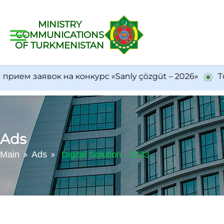
MINISTRY
COMMUNICATIONS
OF TURKMENISTAN
 заявок на конкурс «Sanly çözgüt – 2026»
Turkm
Ads
Main
Ads
Digital Solution - 2023