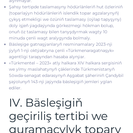
alynmaýar.
Şahsy tertipde taslamasyny hödürlänleriň hut özleriniň
(toparlaýyn hödürlänleriň islendik topar agzalarynyň)
çykyş etmekligi we özüniň taslamasy (oýlap tapyşyny)
doly işjeň ýagdaýynda görkezmegi hökman bolup,
onuň öz taslamasy bilen tanyşdyrmak wagty 10
minuda çenli wagt aralygynda bolmaly.
Bäsleşige gatnaşýanlaryň resminamalary 2023-nji
ýylyň 1-nji oktýabryna çenli «Türkmenaragatnaşyk»
agentligi tarapyndan hasaba alynýar.
«Türkmentel – 2023» atly halkara XIV halkara sergisiniň
we ylmy maslahatynyň çäklerinde Türkmenistanyň
Söwda-senagat edarasynyň Aşgabat şäheriniň Çandybil
şaýolunyň 143-nji jaýynda bäsleşigiň jemleri yglan
ediler.
IV. Bäsleşigiň
geçiriliş tertibi we
guramaçylyk topary