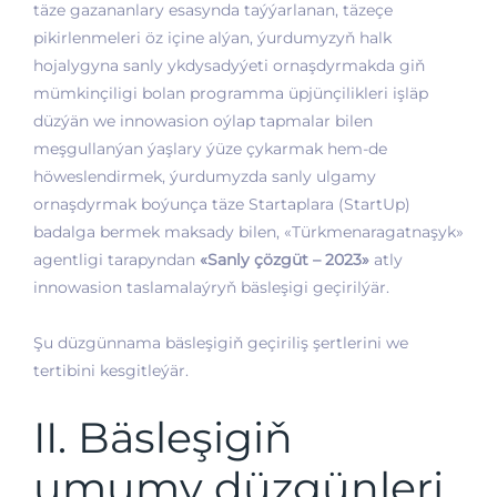
täze gazananlary esasynda taýýarlanan, täzeçe
pikirlenmeleri öz içine alýan, ýurdumyzyň halk
hojalygyna sanly ykdysadyýeti ornaşdyrmakda giň
mümkinçiligi bolan programma üpjünçilikleri işläp
düzýän we innowasion oýlap tapmalar bilen
meşgullanýan ýaşlary ýüze çykarmak hem-de
höweslendirmek, ýurdumyzda sanly ulgamy
ornaşdyrmak boýunça täze Startaplara (StartUp)
badalga bermek maksady bilen, «Türkmenaragatnaşyk»
agentligi tarapyndan
«Sanly çözgüt – 2023»
atly
innowasion taslamalaýryň bäsleşigi geçirilýär.
Şu düzgünnama bäsleşigiň geçiriliş şertlerini we
tertibini kesgitleýär.
II. Bäsleşigiň
umumy düzgünleri