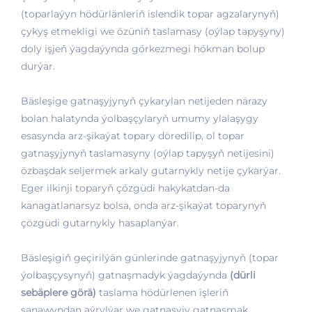
(toparlaýyn hödürlänleriň islendik topar agzalarynyň)
çykyş etmekligi we özüniň taslamasy (oýlap tapyşyny)
doly işjeň ýagdaýynda görkezmegi hökman bolup
durýar.
Bäsleşige gatnaşyjynyň çykarylan netijeden närazy
bolan halatynda ýolbaşçylaryň umumy ylalaşygy
esasynda arz-şikaýat topary döredilip, ol topar
gatnaşyjynyň taslamasyny (oýlap tapyşyň netijesini)
özbaşdak seljermek arkaly gutarnykly netije çykarýar.
Eger ilkinji toparyň çözgüdi hakykatdan-da
kanagatlanarsyz bolsa, onda arz-şikaýat toparynyň
çözgüdi gutarnykly hasaplanýar.
Bäsleşigiň geçirilýän günlerinde gatnaşyjynyň (topar
ýolbaşçysynyň) gatnaşmadyk ýagdaýynda
(dürli
sebäplere görä)
taslama hödürlenen işleriň
sanawyndan aýrylýar we gatnaşyjy gatnaşmak