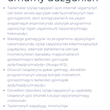
Taslamalar (oýlap tapyşlar) üçin internet ulgamynyň
üsti bilen amala aşyryljak web hyzmatlarynyň täze
görnüşleriniň, dürli kompýuterleriň we ykjam
aragatnaşyk enjamlarynda ulanyljak programma
üpjünçiligi (işjeň ulgamlaryň) taýýarlanylmagy
hökmandyr;
Bäsleşige gatnaşyjylar öz programma üpjünçiligini
taslamalarynda, oýlap tapyşlarynda kiberhowpsuzlyk
ýagdaýlary, adamzat bähbitlerine ýetirjek
mümkinçilikleri baradaky maglumatlaryň
görkezilmegini bellenilen görnüşde
aýdyňlaşdyrylmalydyr (Nusga №2);
Döwrüň talaplaryna gabat gelmegi, döredilen
programmanyň ulanyp bilinjek möhletiniň
görkezilmegini bellenilen görnüşde
aýdyňlaşdyrylmalydyr;
Döredilen (düzülen) oýlap tapyşlaryň şu aşakdaky
talaplaryň göz öňünde tutulyp taýýarlanylmagy
möhümdir:
Taslamanyň wajyplygy, önümçilige