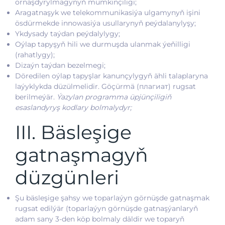
ornaşdyrylmagynyň mümkinçiligi;
Aragatnaşyk we telekommunikasiýa ulgamynyň işini
ösdürmekde innowasiýa usullarynyň peýdalanylyşy;
Ykdysady taýdan peýdalylygy;
Oýlap tapyşyň hili we durmuşda ulanmak ýeňilligi
(rahatlygy);
Dizaýn taýdan bezelmegi;
Döredilen oýlap tapyşlar kanunçylygyň ähli talaplaryna
laýyklykda düzülmelidir. Göçürmä (плагиат) rugsat
berilmeýär.
Ýazylan programma üpjünçiligiň
esaslandyryş kodlary bolmalydyr;
III. Bäsleşige
gatnaşmagyň
düzgünleri
Şu bäsleşige şahsy we toparlaýyn görnüşde gatnaşmak
rugsat edilýär (toparlaýyn görnüşde gatnaşýanlaryň
adam sany 3-den köp bolmaly däldir we toparyň