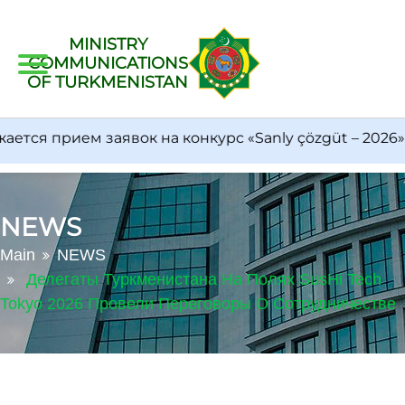
MINISTRY
COMMUNICATIONS
OF TURKMENISTAN
ся прием заявок на конкурс «Sanly çözgüt – 2026»
NEWS
Main
NEWS
Делегаты Туркменистана На Полях SusHi Tech
Tokyo 2026 Провели Переговоры О Сотрудничестве