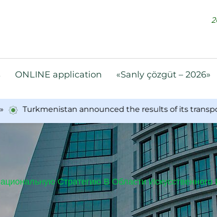
2
s
ONLINE application
«Sanly çözgüt – 2026»
Turkmenistan announced the results of its transport 
ациональную Стратегию В Области Искусственного 