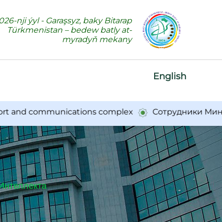
026-nji ýyl - Garaşsyz, baky Bitarap
Türkmenistan – bedew batly at-
myradyň mekany
English
and communications complex
Сотрудники Минсвязи
Интеллекта