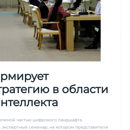
ормирует
ратегию в области
интеллекта
емлемой частью цифрового ландшафта
й экспертный семинар, на котором представители