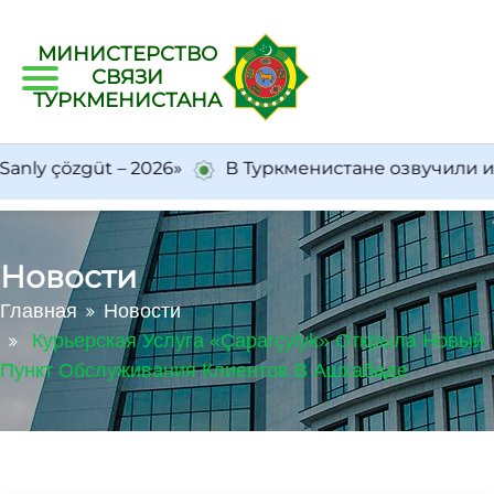
МИНИСТЕРСТВО
СВЯЗИ
ТУРКМЕНИСТАНА
 çözgüt – 2026»
В Туркменистане озвучили ито
Новости
Главная
Новости
Курьерская Услуга «Çaparçylyk» Открыла Новый
Пункт Обслуживания Клиентов В Ашхабаде