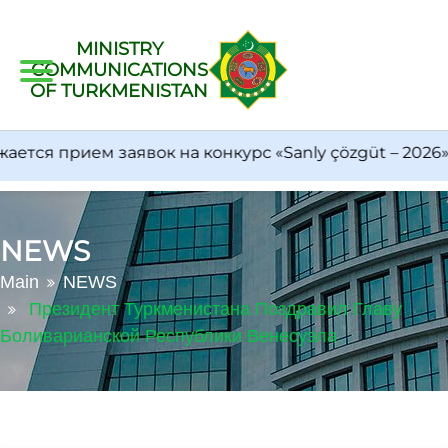
MINISTRY
COMMUNICATIONS
OF TURKMENISTAN
ся прием заявок на конкурс «Sanly çözgüt – 2026»
NEWS
Main
NEWS
Президент Туркменистана Поздравил Главу
Боливарианской Республики Венесуэла