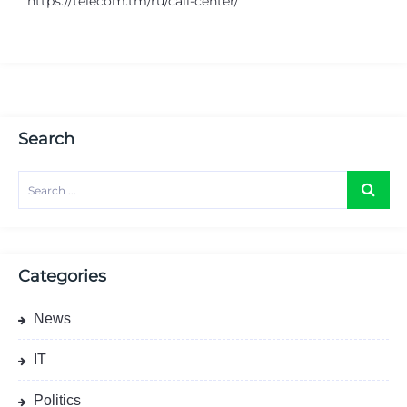
https://telecom.tm/ru/call-center/
Search
Categories
News
IT
Politics