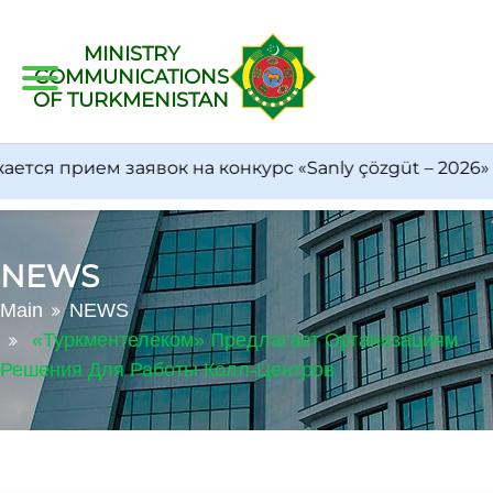
MINISTRY
COMMUNICATIONS
OF TURKMENISTAN
ся прием заявок на конкурс «Sanly çözgüt – 2026»
NEWS
Main
NEWS
«Туркментелеком» Предлагает Организациям
Решения Для Работы Колл-Центров