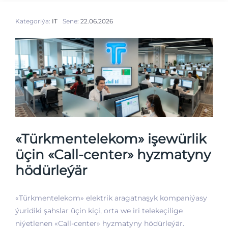
Kategoriýa:
IT
Sene:
22.06.2026
«Türkmentelekom» işewürlik
üçin «Call-center» hyzmatyny
hödürleýär
«Türkmentelekom» elektrik aragatnaşyk kompaniýasy
ýuridiki şahslar üçin kiçi, orta we iri telekeçilige
niýetlenen «Call-center» hyzmatyny hödürleýär.