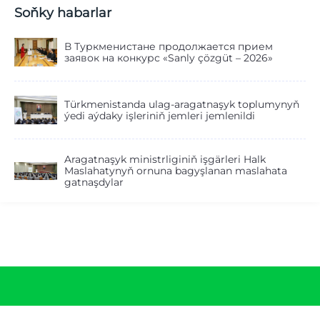
Soňky habarlar
В Туркменистане продолжается прием
заявок на конкурс «Sanly çözgüt – 2026»
Türkmenistanda ulag-aragatnaşyk toplumynyň
ýedi aýdaky işleriniň jemleri jemlenildi
Aragatnaşyk ministrliginiň işgärleri Halk
Maslahatynyň ornuna bagyşlanan maslahata
gatnaşdylar