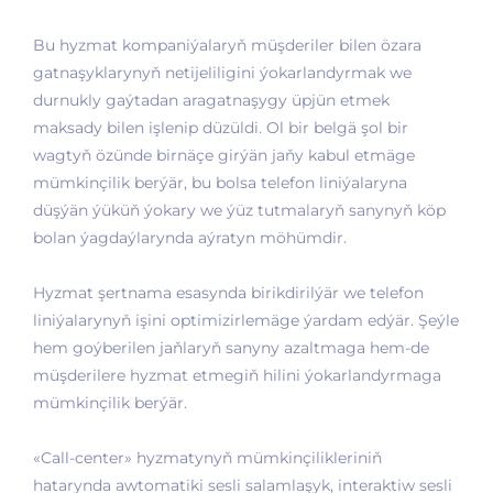
Bu hyzmat kompaniýalaryň müşderiler bilen özara
gatnaşyklarynyň netijeliligini ýokarlandyrmak we
durnukly gaýtadan aragatnaşygy üpjün etmek
maksady bilen işlenip düzüldi. Ol bir belgä şol bir
wagtyň özünde birnäçe girýän jaňy kabul etmäge
mümkinçilik berýär, bu bolsa telefon liniýalaryna
düşýän ýüküň ýokary we ýüz tutmalaryň sanynyň köp
bolan ýagdaýlarynda aýratyn möhümdir.
Hyzmat şertnama esasynda birikdirilýär we telefon
liniýalarynyň işini optimizirlemäge ýardam edýär. Şeýle
hem goýberilen jaňlaryň sanyny azaltmaga hem-de
müşderilere hyzmat etmegiň hilini ýokarlandyrmaga
mümkinçilik berýär.
«Call-center» hyzmatynyň mümkinçilikleriniň
hatarynda awtomatiki sesli salamlaşyk, interaktiw sesli