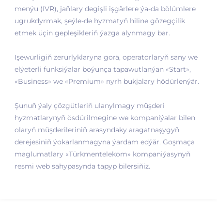
menýu (IVR), jaňlary degişli işgärlere ýa-da bölümlere
ugrukdyrmak, şeýle-de hyzmatyň hiline gözegçilik
etmek üçin gepleşikleriň ýazga alynmagy bar.
Işewürligiň zerurlyklaryna görä, operatorlaryň sany we
elýeterli funksiýalar boýunça tapawutlanýan «Start»,
«Business» we «Premium» nyrh bukjalary hödürlenýär.
Şunuň ýaly çözgütleriň ulanylmagy müşderi
hyzmatlarynyň ösdürilmegine we kompaniýalar bilen
olaryň müşderileriniň arasyndaky aragatnaşygyň
derejesiniň ýokarlanmagyna ýardam edýär. Goşmaça
maglumatlary «Türkmentelekom» kompaniýasynyň
resmi web sahypasynda tapyp bilersiňiz.