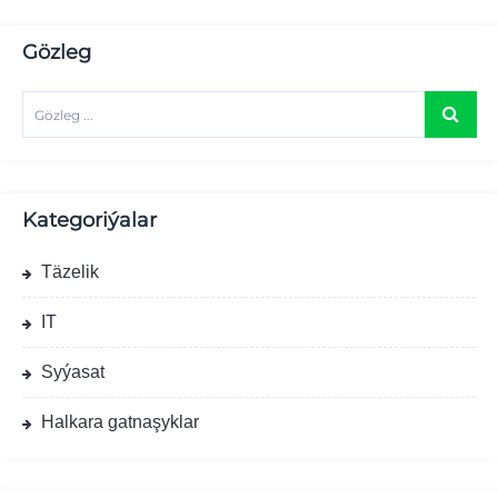
Gözleg
Kategoriýalar
Täzelik
IT
Syýasat
Halkara gatnaşyklar