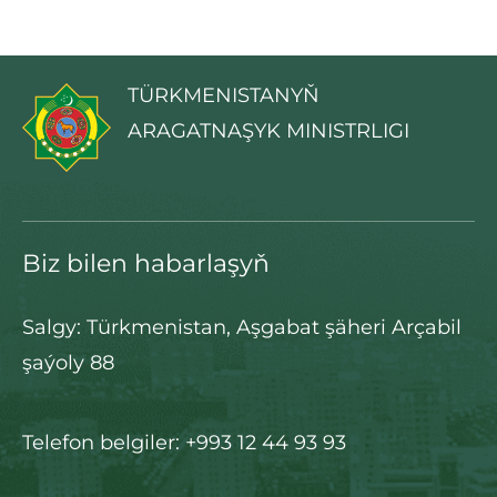
TÜRKMENISTANYŇ
ARAGATNAŞYK MINISTRLIGI
Biz bilen habarlaşyň
Salgy: Türkmenistan, Aşgabat şäheri Arçabil
şaýoly 88
Telefon belgiler: +993 12 44 93 93