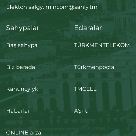
Elekton salgy: mincom@sanly.tm
Sahypalar
Edaralar
Baş sahypa
TÜRKMENTELEKOM
Biz barada
Türkmenpoçta
Kanunçylyk
TMCELL
Habarlar
AŞTU
ONLINE arza