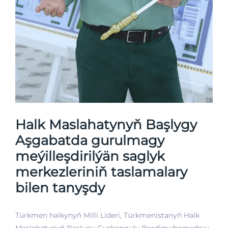
Halk Maslahatynyň Başlygy
Aşgabatda gurulmagy
meýilleşdirilýän saglyk
merkezleriniň taslamalary
bilen tanyşdy
Türkmen halkynyň Milli Lideri, Türkmenistanyň Halk
Maslahatynyň Başlygy Gurbanguly Berdimuhamedow