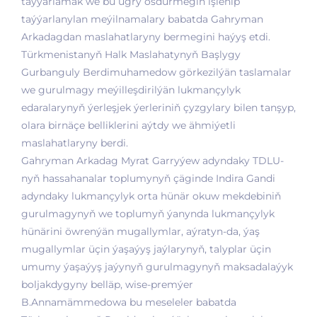
taýýarlamak we bu ugry ösdürmegiň işlenip
taýýarlanylan meýilnamalary babatda Gahryman
Arkadagdan maslahatlaryny bermegini haýyş etdi.
Türkmenistanyň Halk Maslahatynyň Başlygy
Gurbanguly Berdimuhamedow görkezilýän taslamalar
we gurulmagy meýilleşdirilýän lukmançylyk
edaralarynyň ýerleşjek ýerleriniň çyzgylary bilen tanşyp,
olara birnäçe belliklerini aýtdy we ähmiýetli
maslahatlaryny berdi.
Gahryman Arkadag Myrat Garryýew adyndaky TDLU-
nyň hassahanalar toplumynyň çäginde Indira Gandi
adyndaky lukmançylyk orta hünär okuw mekdebiniň
gurulmagynyň we toplumyň ýanynda lukmançylyk
hünärini öwrenýän mugallymlar, aýratyn-da, ýaş
mugallymlar üçin ýaşaýyş jaýlarynyň, talyplar üçin
umumy ýaşaýyş jaýynyň gurulmagynyň maksadalaýyk
boljakdygyny belläp, wise-premýer
B.Annamämmedowa bu meseleler babatda