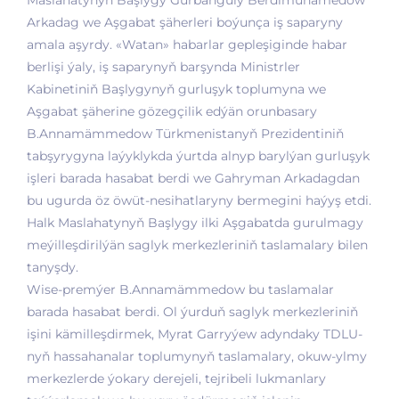
Arkadag we Aşgabat şäherleri boýunça iş saparyny
amala aşyrdy. «Watan» habarlar gepleşiginde habar
berlişi ýaly, iş saparynyň barşynda Ministrler
Kabinetiniň Başlygynyň gurluşyk toplumyna we
Aşgabat şäherine gözegçilik edýän orunbasary
B.Annamämmedow Türkmenistanyň Prezidentiniň
tabşyrygyna laýyklykda ýurtda alnyp barylýan gurluşyk
işleri barada hasabat berdi we Gahryman Arkadagdan
bu ugurda öz öwüt-nesihatlaryny bermegini haýyş etdi.
Halk Maslahatynyň Başlygy ilki Aşgabatda gurulmagy
meýilleşdirilýän saglyk merkezleriniň taslamalary bilen
tanyşdy.
Wise-premýer B.Annamämmedow bu taslamalar
barada hasabat berdi. Ol ýurduň saglyk merkezleriniň
işini kämilleşdirmek, Myrat Garryýew adyndaky TDLU-
nyň hassahanalar toplumynyň taslamalary, okuw-ylmy
merkezlerde ýokary derejeli, tejribeli lukmanlary