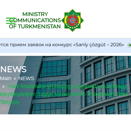
MINISTRY
COMMUNICATIONS
OF TURKMENISTAN
прием заявок на конкурс «Sanly çözgüt – 2026»
T
NEWS
Main
NEWS
Halk Maslahatynyň Başlygy Aşgabatda Gurulmagy
Meýilleşdirilýän Saglyk Merkezleriniň Taslamalary Bilen
Tanyşdy