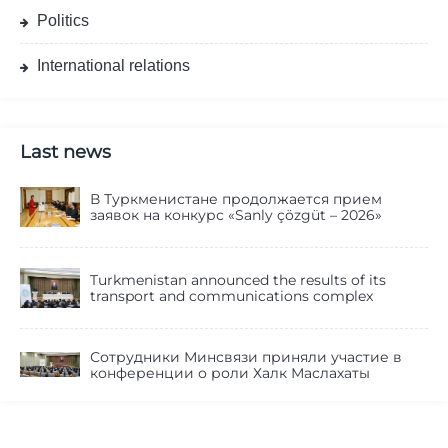
Politics
International relations
Last news
В Туркменистане продолжается прием
заявок на конкурс «Sanly çözgüt – 2026»
Turkmenistan announced the results of its
transport and communications complex
Сотрудники Минсвязи приняли участие в
конференции о роли Халк Маслахаты