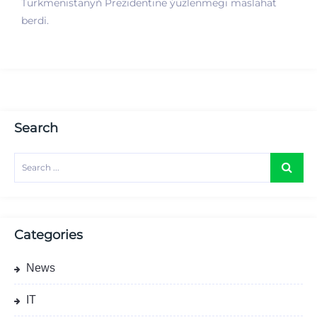
Türkmenistanyň Prezidentine ýüzlenmegi maslahat
berdi.
Search
Categories
News
IT