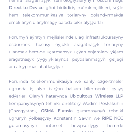
hemra aragatnaşyk tehnologiýalarynyň ösdürilmegi,
Direct-to-Device
göni birikdiriş mümkinçilikleri, şeýle
hem telekommunikasiýa torlaryny dolandyrmakda
emeli aňyň ulanylmagy barada pikir alyşýarlar.
Forumyň aýratyn mejlislerinde ulag infrastrukturasyny
ösdürmek, hususy öýjükli aragatnaşyk torlaryny
ulanmak hem-de uçarmansyz uçýan enjamlary ykjam
aragatnaşyk ýygylyklarynda peýdalanmagyň geljegi
ara alnyp maslahatlaşylýar.
Forumda telekommunikasiýa we sanly özgertmeler
ugrunda iş alyp barýan halkara bilermenler çykyş
edýärler. Olaryň hatarynda
Ubiquitous Wireless LLP
kompaniýasynyň tehniki direktory Wadim Poskakuhin
(Gazagystan),
GSMA Eurasia
guramasynyň tehniki
ugrunyň ýolbaşçysy Konstantin Sawin we
RIPE NCC
guramasynyň internet howpsuzlygy hem-de