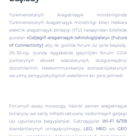
Türkmenistanyň Aragatnaşyk ministrliginde
Türkmenistanyň Aragatnaşyk ministrligi bilen Halkara
elektrik aragatnaşyk birleşigi (ITU) tarapyndan bilelikde
guralan
«Geljegiň aragatnaşyk tehnologiýalary» (Future
of Connectivity)
atly iki günlük forum öz işine başlady.
29–30-njy iýunda Aşgabatda geçirilýän forum GDA
ýurtlarynyň döwlet edaralarynyň, düzgünleşdiriji
düzümleriniň, telekommunikasiýa kompaniýalarynyň
we ylmy jemgyýetçiliginiň wekillerini bir ýere jemledi.
Forumuň esasy mowzugy häzirki zaman aragatnaşyk
torlaryny we sanly infrastrukturany ösdürmegiň geljegi
uly ugurlaryna bagyşlanýar. Gatnaşyjylar
Wi-Fi 6/7/8
standartlarynyň ornaşdyrylmagy,
LEO, MEO
we
GEO