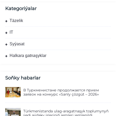
Kategoriýalar
Täzelik
IT
Syýasat
Halkara gatnaşyklar
Soňky habarlar
В Туркменистане продолжается прием
заявок на конкурс «Sanly çözgüt – 2026»
Türkmenistanda ulag-aragatnaşyk toplumynyň
ýedi aýdaky işleriniň jemleri jemlenildi