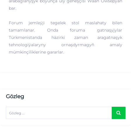
arabaglanyşyk boýunça uly geňeşçisi Waan Owsepýan
bar.
Forum jemleýji tegelek stol maslahaty bilen
tamamlanar. Onda foruma gatnaşyjylar
Türkmenistanda häzirki zaman aragatnaşyk
tehnologiýalaryny ornaşdyrmagyň amaly
mümkinçiliklerine gararlar.
Gözleg