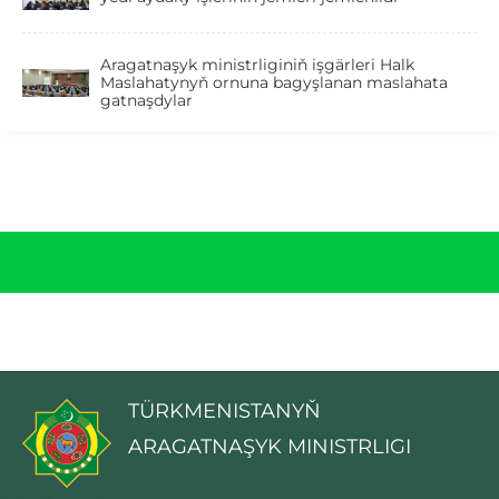
Aragatnaşyk ministrliginiň işgärleri Halk
Maslahatynyň ornuna bagyşlanan maslahata
gatnaşdylar
TÜRKMENISTANYŇ
ARAGATNAŞYK MINISTRLIGI