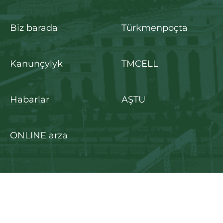
Biz barada
Türkmenpoçta
Kanunçylyk
TMCELL
Habarlar
AŞTU
ONLINE arza