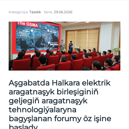
Kategoriýa:
Täzelik
Sene:
29.06.2026
Aşgabatda Halkara elektrik
aragatnaşyk birleşiginiň
geljegiň aragatnaşyk
tehnologiýalaryna
bagyşlanan forumy öz işine
başlady