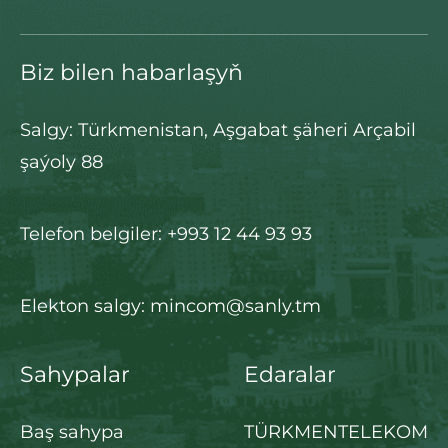
Biz bilen habarlaşyň
Salgy: Türkmenistan, Aşgabat şäheri Arçabil
şaýoly 88
Telefon belgiler: +993 12 44 93 93
Elekton salgy: mincom@sanly.tm
Sahypalar
Edaralar
Baş sahypa
TÜRKMENTELEKOM