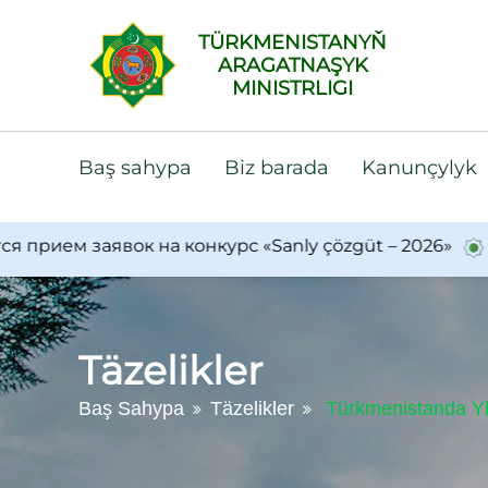
TÜRKMENISTANYŇ
ARAGATNAŞYK
MINISTRLIGI
Baş sahypa
Biz barada
Kanunçylyk
 заявок на конкурс «Sanly çözgüt – 2026»
Türkme
Täzelikler
Baş Sahypa
Täzelikler
Türkmenistanda Ykd