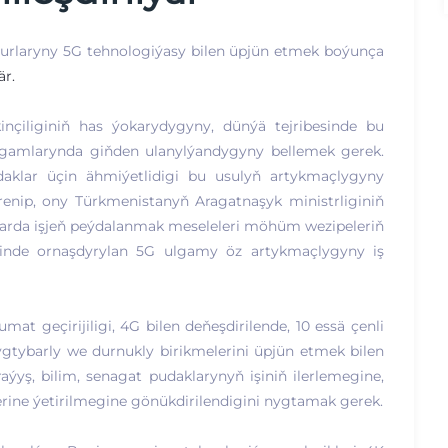
gurlaryny 5G tehnologiýasy bilen üpjün etmek boýunça
är.
çiliginiň has ýokarydygyny, dünýä tejribesinde bu
ulgamlarynda giňden ulanylýandygyny bellemek gerek.
aklar üçin ähmiýetlidigi bu usulyň artykmaçlygyny
enip, ony Türkmenistanyň Aragatnaşyk ministrliginiň
larda işjeň peýdalanmak meseleleri möhüm wezipeleriň
rinde ornaşdyrylan 5G ulgamy öz artykmaçlygyny iş
 geçirijiligi, 4G bilen deňeşdirilende, 10 essä çenli
gtybarly we durnukly birikmelerini üpjün etmek bilen
aýyş, bilim, senagat pudaklarynyň işiniň ilerlemegine,
rine ýetirilmegine gönükdirilendigini nygtamak gerek.