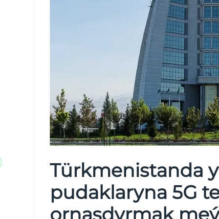
Türkmenistanda y
pudaklaryna 5G t
ornaşdyrmak meýil