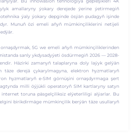
ulanylýar. Bu innowasion tehnologiýa gepleşikleri 4K
lyk amallaryny ýokary derejede ýerine ýetirmegiň
otehnika ýaly ýokary depginde ösýän pudagyň işinde
yr. Munuň özi emeli aňyň mümkinçiliklerini netijeli
edýär.
 ornaşdyrmak, 5G we emeli aňyň mümkinçiliklerinden
enistanda sanly ykdysadyýeti ösdürmegiň 2026 — 2028-
nendir. Häzirki zamanyň talaplaryna doly laýyk gelýän
n täze derejä çykarylmagyna, elektron hyzmatlaryň
ktron hyzmatlaryň e-SIM görnüşini ornaşdyrmaga şert
agtynda milli öýjükli operatoryň SIM kartlaryny satyn
ternet toruna päsgelçiliksiz elýeterliligi alýarlar. Bu
elgini birikdirmäge mümkinçilik berýän täze usullaryň