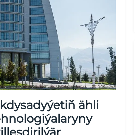
kdysadyýetiň ähli
ehnologiýalaryny
leşdirilýär