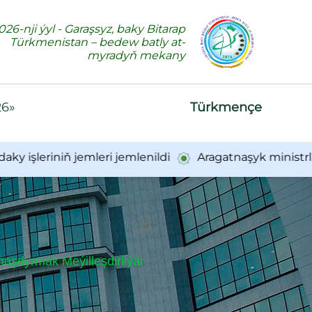
026-nji ýyl - Garaşsyz, baky Bitarap
Türkmenistan – bedew batly at-
myradyň mekany
26»
Türkmençe
iniň jemleri jemlenildi
Aragatnaşyk ministrliginiň
aşdyrmak Meýilleşdirilýär