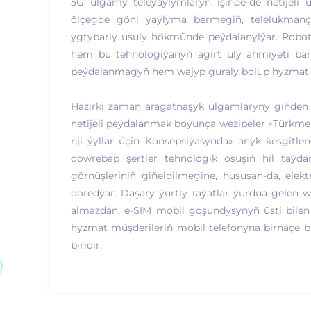
5G ulgamy teleýaýlymlaryň işinde-de netijeli 
ölçegde göni ýaýlyma bermegiň, telelukmançy
ygtybarly usuly hökmünde peýdalanylýar. Robot
hem bu tehnologiýanyň ägirt uly ähmiýeti bard
peýdalanmagyň hem wajyp guraly bolup hyzmat 
Häzirki zaman aragatnaşyk ulgamlaryny giňden
netijeli peýdalanmak boýunça wezipeler «Türkm
nji ýyllar üçin Konsepsiýasynda» anyk kesgitle
döwrebap şertler tehnologik ösüşiň hil taýda
görnüşleriniň giňeldilmegine, hususan-da, ele
döredýär. Daşary ýurtly raýatlar ýurdua gelen w
almazdan, e-SIM mobil goşundysynyň üsti bilen in
hyzmat müşderileriň mobil telefonyna birnäçe b
biridir.