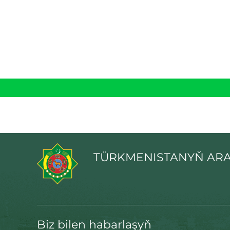
TÜRKMENISTANYŇ ARA
Biz bilen habarlaşyň