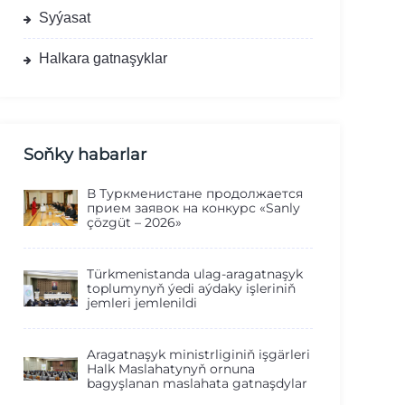
Syýasat
Halkara gatnaşyklar
Soňky habarlar
В Туркменистане продолжается
прием заявок на конкурс «Sanly
çözgüt – 2026»
Türkmenistanda ulag-aragatnaşyk
toplumynyň ýedi aýdaky işleriniň
jemleri jemlenildi
Aragatnaşyk ministrliginiň işgärleri
Halk Maslahatynyň ornuna
bagyşlanan maslahata gatnaşdylar