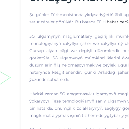
Şu günler Türkmenistanda ykdysadyýetiň ähli u
zerur çäreler görülýär. Bu barada TDH
habar berý
5G ulgamynyň maglumatlary geçirijilik mümkin
tehnologiýanyň «akylly» şäher we «akylly» öý 
Gurşap alýan çägi we degişli düzümlerdir pud
görkezýär. 5G ulgamynyň mümkinçiliklerini öwr
düzümleriniň işine ornaşdyrmak we beýleki ugur
hatarynda kesgitlenendir. Çünki Arkadag şähe
ýüzünde subut etdi.
Häzirki zaman 5G aragatnaşyk ulgamynyň maglumat
ýokarydyr. Täze tehnologiýanyň sanly ulgamyň y
bir hatarda, önümçilik zolaklarynyň, saglygy gor
maglumat alyşmak işiniň tiz hem-de ygtybarly ýe