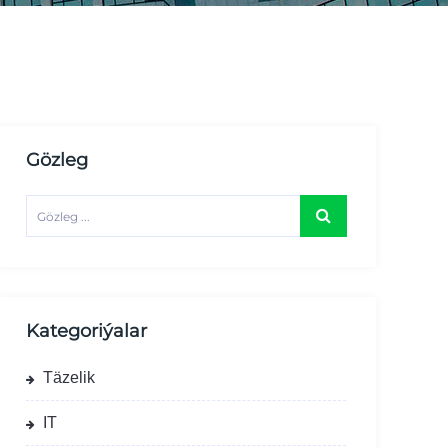
Gözleg
Kategoriýalar
Täzelik
IT