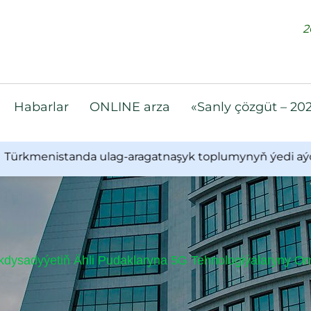
2
Habarlar
ONLINE arza
«Sanly çözgüt – 20
nistanda ulag-aragatnaşyk toplumynyň ýedi aýdaky işler
ysadyýetiň Ähli Pudaklaryna 5G Tehnologiýalaryny Orn